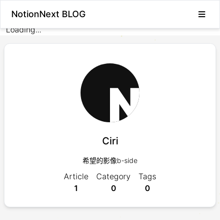
NotionNext BLOG
Loading...
Ciri
希望的影像b-side
Article
Category
Tags
1
0
0